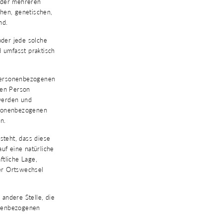
oder mehreren
hen, genetischen,
nd.
oder jede solche
 umfasst praktisch
 personenbezogenen
nen Person
werden und
rsonenbezogenen
n.
steht, dass diese
f eine natürliche
ftliche Lage,
der Ortswechsel
 andere Stelle, die
onenbezogenen