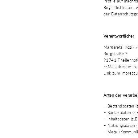
Profile auf (nachf
Begrifflichkeiten,
der Datenschutzg
Verantwortlicher
Margareta, Kozik 
Burgstraße 7
91741 Theilenhof
E-Mailadresse: ma
Link zum Impress
Arten der verarbe
– Bestandsdaten (
– Kontaktdaten (z.
– Inhaltsdaten (z.B
– Nutzungsdaten (z
– Meta-/Kommunika