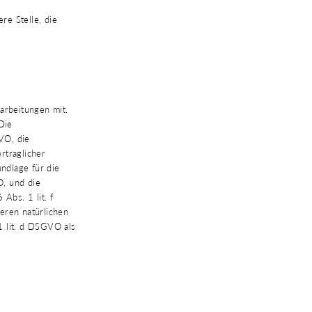
re Stelle, die
rbeitungen mit.
Die
GVO, die
rtraglicher
ndlage für die
O, und die
Abs. 1 lit. f
eren natürlichen
1 lit. d DSGVO als