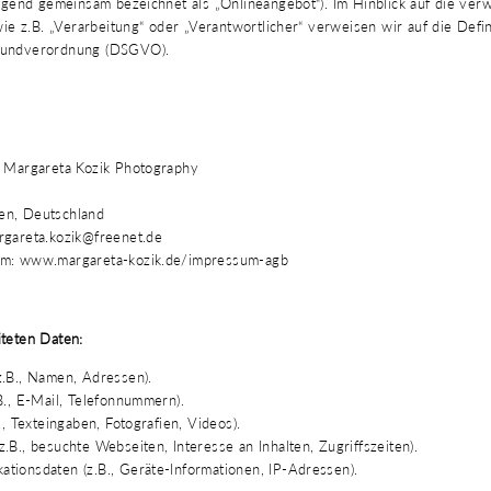
olgend gemeinsam bezeichnet als „Onlineangebot“). Im Hinblick auf die ve
 wie z.B. „Verarbeitung“ oder „Verantwortlicher“ verweisen wir auf die Defin
rundverordnung (DSGVO).
/ Margareta Kozik Photography
en, Deutschland
rgareta.kozik@freenet.de
um: www.margareta-kozik.de/impressum-agb
iteten Daten:
z.B., Namen, Adressen).
B., E-Mail, Telefonnummern).
., Texteingaben, Fotografien, Videos).
.B., besuchte Webseiten, Interesse an Inhalten, Zugriffszeiten).
tionsdaten (z.B., Geräte-Informationen, IP-Adressen).