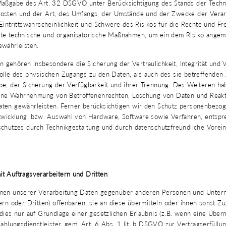
Maßgabe des Art. 32 DSGVO unter Berücksichtigung des Stands der Techni
osten und der Art, des Umfangs, der Umstände und der Zwecke der Verar
Eintrittswahrscheinlichkeit und Schwere des Risikos für die Rechte und Fre
te technische und organisatorische Maßnahmen, um ein dem Risiko ange
ewährleisten.
gehören insbesondere die Sicherung der Vertraulichkeit, Integrität und 
lle des physischen Zugangs zu den Daten, als auch des sie betreffenden Z
be, der Sicherung der Verfügbarkeit und ihrer Trennung. Des Weiteren ha
 eine Wahrnehmung von Betroffenenrechten, Löschung von Daten und Reakt
ten gewährleisten. Ferner berücksichtigen wir den Schutz personenbezo
ntwicklung, bzw. Auswahl von Hardware, Software sowie Verfahren, entsp
chutzes durch Technikgestaltung und durch datenschutzfreundliche Voreins
t Auftragsverarbeitern und Dritten
hmen unserer Verarbeitung Daten gegenüber anderen Personen und Unte
ern oder Dritten) offenbaren, sie an diese übermitteln oder ihnen sonst Zu
dies nur auf Grundlage einer gesetzlichen Erlaubnis (z.B. wenn eine Über
Zahlungsdienstleister, gem. Art. 6 Abs. 1 lit. b DSGVO zur Vertragserfüllung