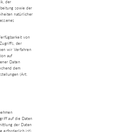
k, der
beitung sowie der
iheiten natürlicher
messenes
Verfügbarkeit von
ugriffs, der
ben wir Verfahren
ion auf
gener Daten
rechend dem
tellungen (Art.
rnehmen
griff auf die Daten
mittlung der Daten
 erforderlich ist),