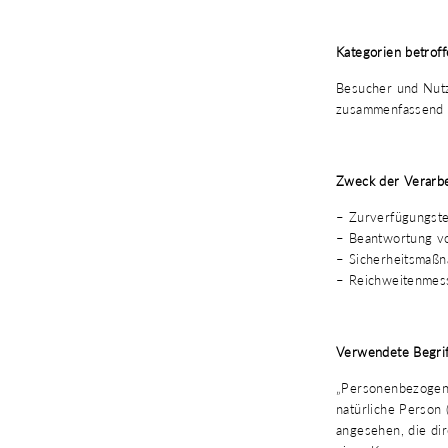
Kategorien betrof
Besucher und Nutz
zusammenfassend a
Zweck der Verarb
– Zurverfügungste
– Beantwortung vo
– Sicherheitsmaß
– Reichweitenmes
Verwendete Begrif
„Personenbezogene 
natürliche Person 
angesehen, die di