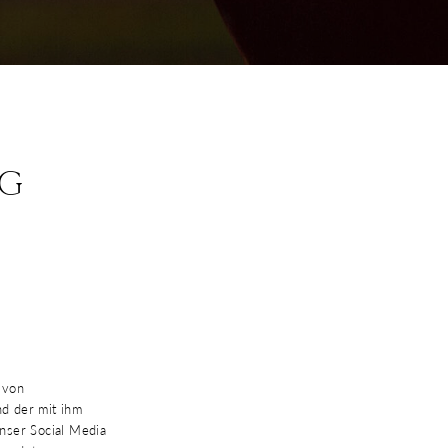
NG
 von
d der mit ihm
nser Social Media