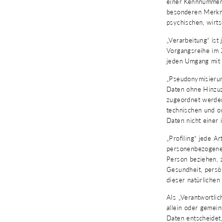
einer Kennnummer,
besonderen Merkma
psychischen, wirtsc
„Verarbeitung“ ist
Vorgangsreihe im 
jeden Umgang mit
„Pseudonymisierun
Daten ohne Hinzuz
zugeordnet werden
technischen und o
Daten nicht einer 
„Profiling“ jede A
personenbezogenen
Person beziehen, 
Gesundheit, persön
dieser natürliche
Als „Verantwortlic
allein oder gemei
Daten entscheidet,