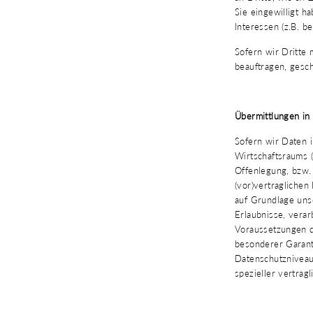
Sie eingewilligt h
Interessen (z.B. b
Sofern wir Dritte
beauftragen, gesc
Übermittlungen in 
Sofern wir Daten 
Wirtschaftsraums 
Offenlegung, bzw. 
(vor)vertraglichen
auf Grundlage unse
Erlaubnisse, verar
Voraussetzungen de
besonderer Garanti
Datenschutzniveaus
spezieller vertrag