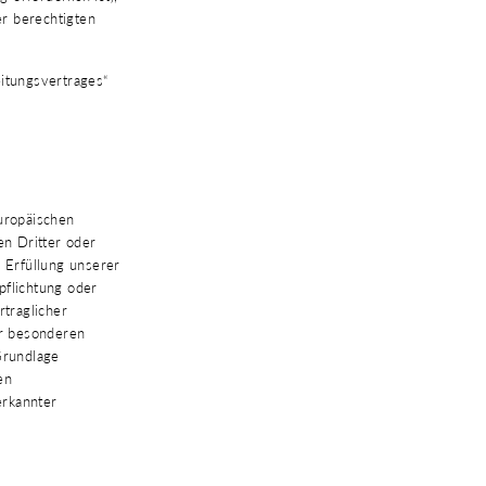
er berechtigten
eitungsvertrages“
Europäischen
n Dritter oder
 Erfüllung unserer
rpflichtung oder
rtraglicher
er besonderen
Grundlage
en
erkannter