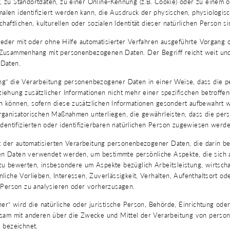
 zu Standortdaten, zu einer Online-Kennung (z.B. Cookie) oder zu einem 
len identifiziert werden kann, die Ausdruck der physischen, physiologisc
haftlichen, kulturellen oder sozialen Identität dieser natürlichen Person si
 jeder mit oder ohne Hilfe automatisierter Verfahren ausgeführte Vorgang 
Zusammenhang mit personenbezogenen Daten. Der Begriff reicht weit und
 Daten.
g“ die Verarbeitung personenbezogener Daten in einer Weise, dass die
iehung zusätzlicher Informationen nicht mehr einer spezifischen betroffe
 können, sofern diese zusätzlichen Informationen gesondert aufbewahrt 
rganisatorischen Maßnahmen unterliegen, die gewährleisten, dass die pe
identifizierten oder identifizierbaren natürlichen Person zugewiesen werde
rt der automatisierten Verarbeitung personenbezogener Daten, die darin be
 Daten verwendet werden, um bestimmte persönliche Aspekte, die sich au
zu bewerten, insbesondere um Aspekte bezüglich Arbeitsleistung, wirtscha
liche Vorlieben, Interessen, Zuverlässigkeit, Verhalten, Aufenthaltsort o
n Person zu analysieren oder vorherzusagen.
her“ wird die natürliche oder juristische Person, Behörde, Einrichtung oder
nsam mit anderen über die Zwecke und Mittel der Verarbeitung von pers
 bezeichnet.