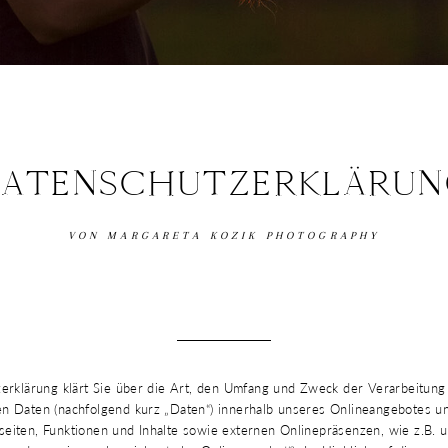
DATENSCHUTZERKLÄRU
VON MARGARETA KOZIK PHOTOGRAPHY
erklärung klärt Sie über die Art, den Umfang und Zweck der Verarbeitung
 Daten (nachfolgend kurz „Daten“) innerhalb unseres Onlineangebotes un
iten, Funktionen und Inhalte sowie externen Onlinepräsenzen, wie z.B. u