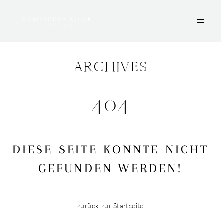
ARCHIVES
HOME
404
ÜBER MICH
PORTFOLIO
DEINE FOTOSESSION
STORIES
DIESE SEITE KONNTE NICHT
KONTAKT
GEFUNDEN WERDEN!
zurück zur Startseite