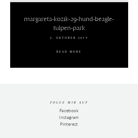
margareta-kozik-29-hund-beagle-
tulpen-park
2. OKTOBER 2019
READ MORE
FOLGE MIR AUF
Facebook
Instagram
Pinterest