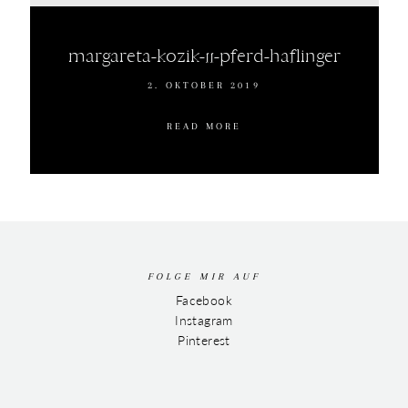
margareta-kozik-11-pferd-haflinger
2. OKTOBER 2019
READ MORE
FOLGE MIR AUF
Facebook
Instagram
Pinterest