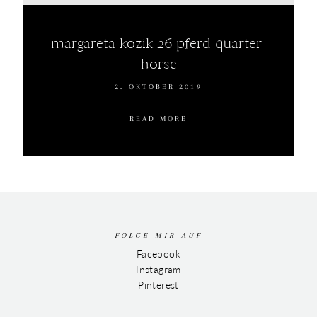
margareta-kozik-26-pferd-quarter-
horse
2. OKTOBER 2019
READ MORE
FOLGE MIR AUF
Facebook
Instagram
Pinterest