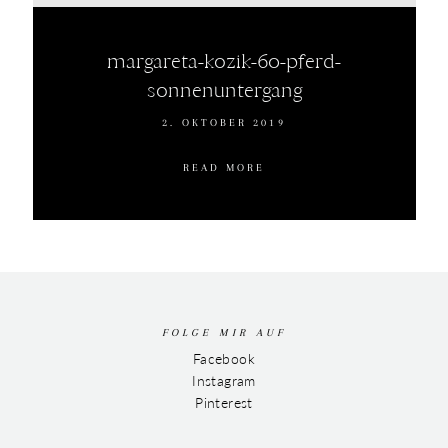
margareta-kozik-60-pferd-
sonnenuntergang
2. OKTOBER 2019
READ MORE
FOLGE MIR AUF
Facebook
Instagram
Pinterest