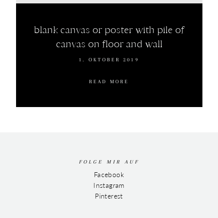
blank canvas or poster with pile of
canvas on floor and wall
1. OKTOBER 2019
READ MORE
FOLGE MIR AUF
Facebook
Instagram
Pinterest