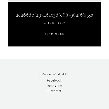
4c466d0f49746ac3dfcf187984f6fa35a
5. JUNI 2019
READ MORE
FOLGE MIR AUF
Facebook
Instagram
Pinterest