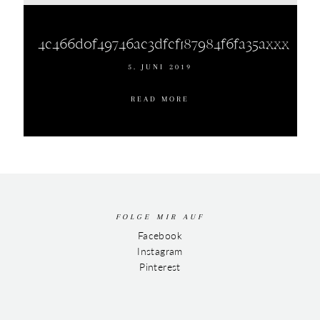
4c466d0f49746ac3dfcf187984f6fa35axxx
5. JUNI 2019
READ MORE
FOLGE MIR AUF
Facebook
Instagram
Pinterest