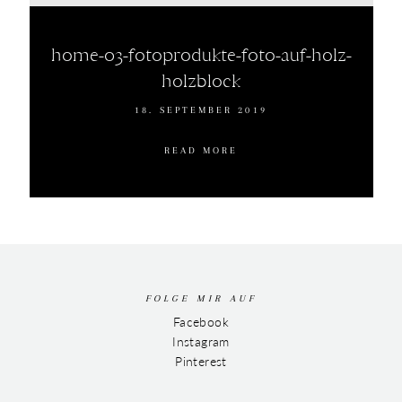
home-03-fotoprodukte-foto-auf-holz-
holzblock
18. SEPTEMBER 2019
READ MORE
FOLGE MIR AUF
Facebook
Instagram
Pinterest