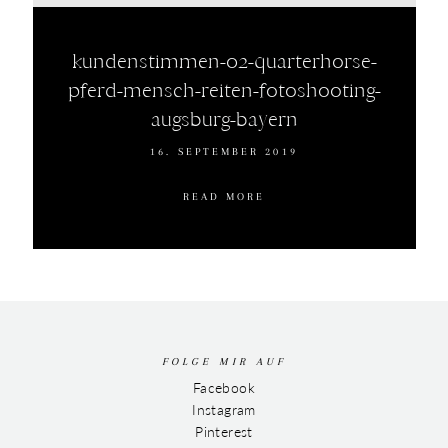
kundenstimmen-02-quarterhorse-
pferd-mensch-reiten-fotoshooting-
augsburg-bayern
16. SEPTEMBER 2019
READ MORE
FOLGE MIR AUF
Facebook
Instagram
Pinterest